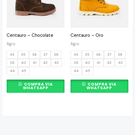
variantes.
variantes.
Las
Las
opciones
opciones
se
se
Centauro – Chocolate
Centauro – Oro
pueden
pueden
Agro
Agro
elegir
elegir
34
35
36
37
38
34
35
36
37
38
en
en
39
40
41
42
43
39
40
41
42
43
la
la
44
45
44
45
página
página
de
de
COMPRA VIA
COMPRA VIA
producto
producto
WHATSAPP
WHATSAPP