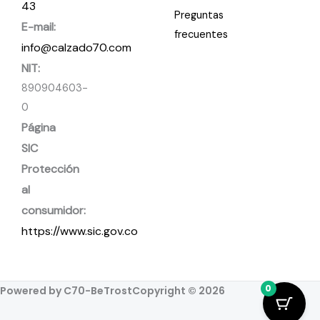
43
Preguntas
E-mail:
frecuentes
info@calzado70.com
NIT:
890904603-
0
Página
SIC
Protección
al
consumidor:
https://www.sic.gov.co
0
Powered by C70-BeTrost
Copyright © 2026