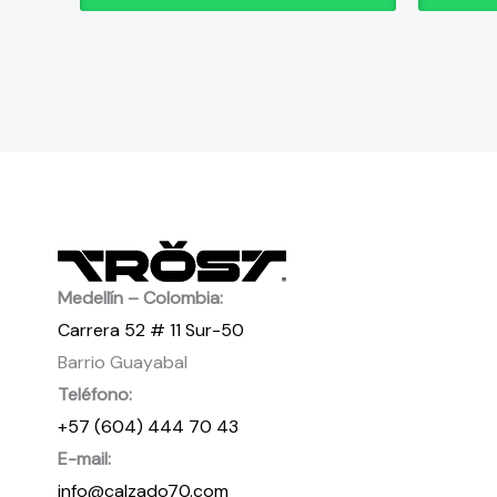
de
de
producto
producto
Medellín – Colombia:
Carrera 52 # 11 Sur-50
Barrio Guayabal
Teléfono:
+57 (604) 444 70 43
E-mail:
info@calzado70.com