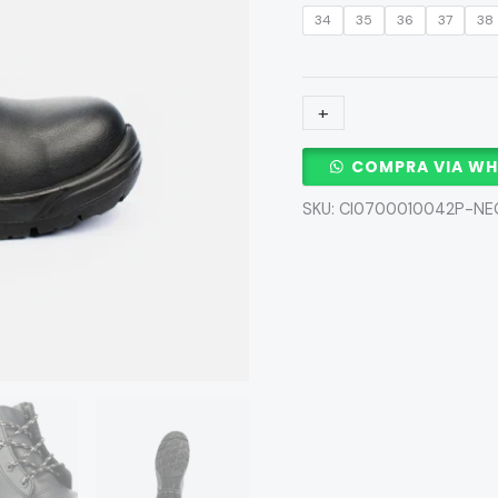
34
35
36
37
38
+
-
COMPRA VIA W
SKU:
CI0700010042P-NE