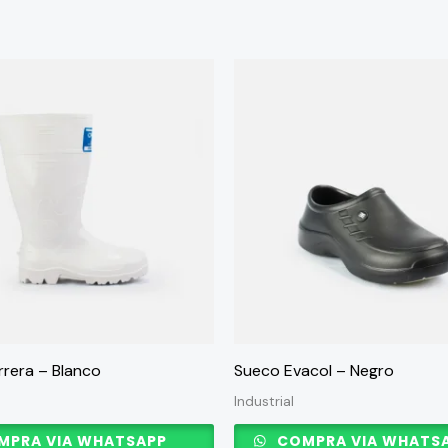
Este
producto
tiene
múltiples
variantes.
Las
opciones
se
pueden
elegir
en
rera – Blanco
Sueco Evacol – Negro
la
Industrial
página
PRA VIA WHATSAPP
COMPRA VIA WHATS