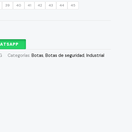
39
40
41
42
43
44
45
HATSAPP
G
Categorías:
Botas
,
Botas de seguridad
,
Industrial