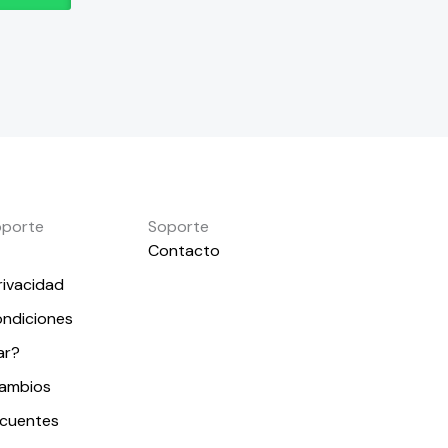
oporte
Soporte
Contacto
rivacidad
ondiciones
ar?
cambios
ecuentes