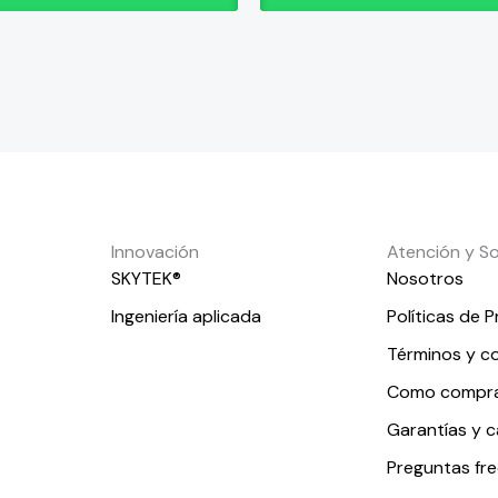
de
producto
Innovación
Atención y S
SKYTEK®
Nosotros
Ingeniería aplicada
Políticas de P
Términos y c
Como compr
Garantías y 
Preguntas fr