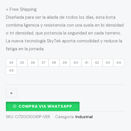
+ Free Shipping
Diseñada para ser la aliada de todos los días, esta bota
combina ligereza y resistencia con una suela en bi densidad
o tri densidad, que potencia la seguridad en cada terreno.
La nueva tecnología SkyTek aporta comodidad y reduce la
fatiga en la jornada.
34
35
36
37
38
39
40
41
42
43
44
45
+
-
COMPRA VIA WHATSAPP
SKU:
CI720010081P-VER
Categoría:
Industrial