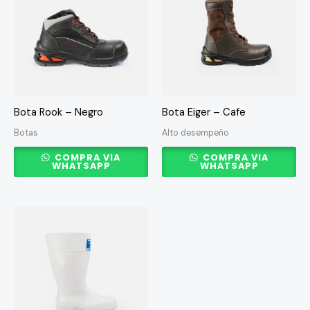
tiene
tiene
múltiples
múltiples
variantes.
variantes.
Las
Las
opciones
opciones
se
se
Bota Rook – Negro
Bota Eiger – Cafe
pueden
pueden
Botas
Alto desempeño
elegir
elegir
en
en
COMPRA VIA
COMPRA VIA
WHATSAPP
WHATSAPP
la
la
página
página
de
de
Este
producto
producto
producto
tiene
múltiples
variantes.
Las