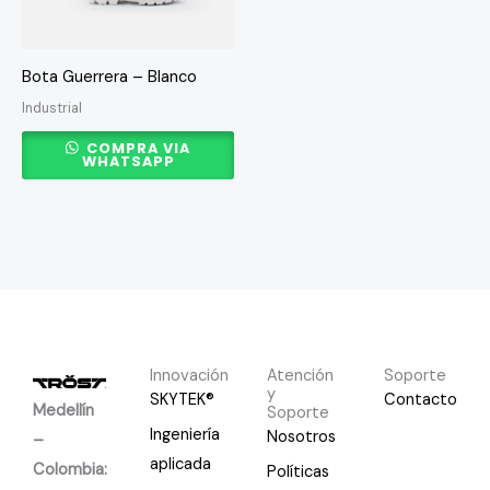
opciones
se
Bota Guerrera – Blanco
pueden
Industrial
elegir
en
COMPRA VIA
WHATSAPP
la
página
de
producto
Innovación
Atención
Soporte
y
SKYTEK®
Contacto
Medellín
Soporte
Ingeniería
Nosotros
–
aplicada
Colombia:
Políticas