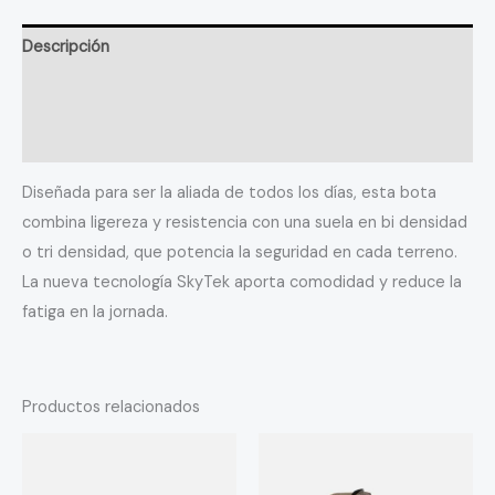
Descripción
Información adicional
Valoraciones (0)
Diseñada para ser la aliada de todos los días, esta bota
combina ligereza y resistencia con una suela en bi densidad
o tri densidad, que potencia la seguridad en cada terreno.
La nueva tecnología SkyTek aporta comodidad y reduce la
fatiga en la jornada.
Productos relacionados
Este
Este
producto
producto