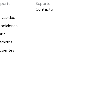
oporte
Soporte
Contacto
rivacidad
ondiciones
ar?
cambios
ecuentes