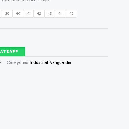
39
40
41
42
43
44
45
HATSAPP
R
Categorías:
Industrial
,
Vanguardia