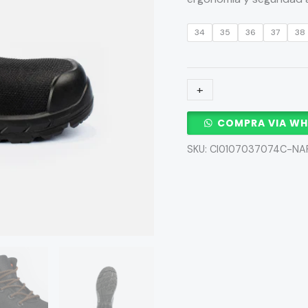
34
35
36
37
38
+
-
COMPRA VIA W
SKU:
CI0107037074C-NA