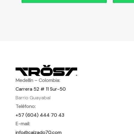
de
de
producto
producto
Medellín – Colombia:
Carrera 52 # 11 Sur-50
Barrio Guayabal
Teléfono:
+57 (604) 444 70 43
E-mail:
info@calzado70.com