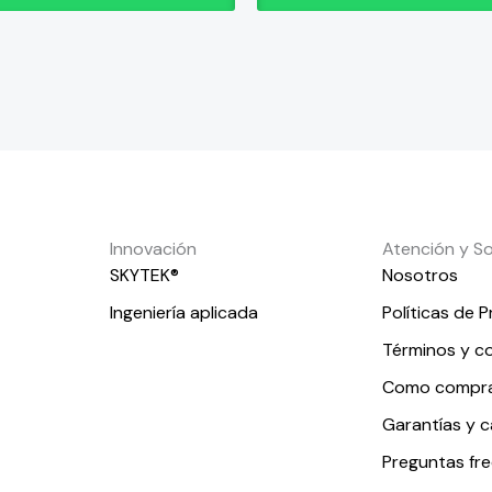
de
producto
Innovación
Atención y S
SKYTEK®
Nosotros
Ingeniería aplicada
Políticas de P
Términos y c
Como compr
Garantías y 
Preguntas fr