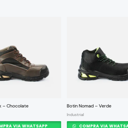
Este
producto
tiene
múltiples
variantes.
Las
opciones
se
pueden
elegir
en
k – Chocolate
Botin Nomad – Verde
la
Industrial
página
PRA VIA WHATSAPP
COMPRA VIA WHATS