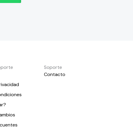
oporte
Soporte
Contacto
rivacidad
ondiciones
ar?
cambios
ecuentes