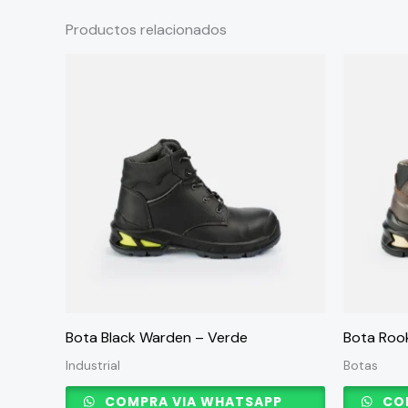
Productos relacionados
Este
Este
producto
producto
tiene
tiene
múltiples
múltiples
variantes.
variantes.
Las
Las
opciones
opciones
se
se
pueden
pueden
elegir
elegir
en
en
Bota Black Warden – Verde
Bota Roo
la
la
Industrial
Botas
página
página
COMPRA VIA WHATSAPP
COM